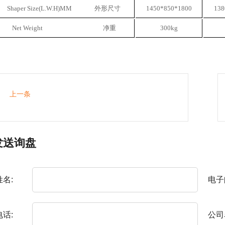
Shaper Size(L.W.H)MM 外形尺寸
1450*850*1800
138
Net Weight 净重
300kg
上一条
发送询盘
姓名:
电子
电话:
公司