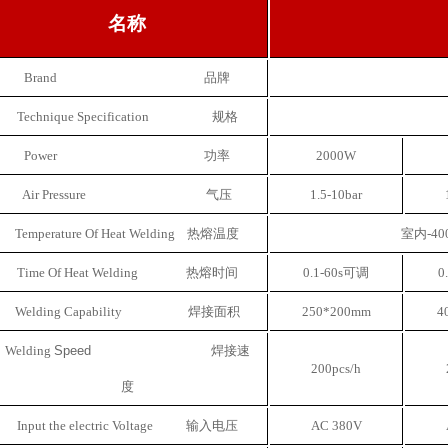
名称
Brand 品牌
Technique Specification 规格
Power 功率
2000W
Air Pressure 气压
1.5-10bar
Temperature Of Heat Welding 热熔温度
室内-400
Time Of Heat Welding 热熔时间
0.1-60s可调
0
Welding Capability 焊接面积
250*200mm
4
Welding
Speed
焊接速
200pcs/h
度
Input the electric Voltage 输入电压
AC 380V