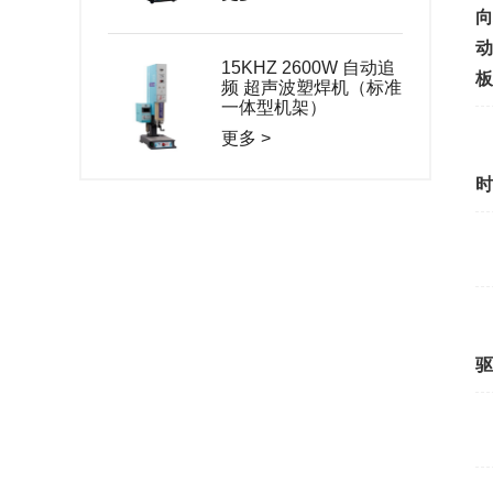
向
动
15KHZ 2600W 自动追
板
频 超声波塑焊机（标准
一体型机架）
更多 >
时
驱