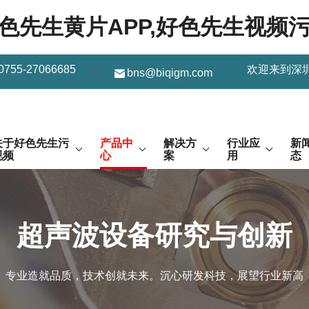
好色先生黄片APP,好色先生视频
0755-27066685
欢迎来到深
bns@biqigm.com
关于好色先生污
产品中
解决方
行业应
新
视频
心
案
用
态
超声波设备研究与创新
专业造就品质，技术创就未来。沉心研发科技，展望行业新高